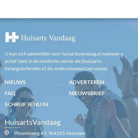
HUISARTSENPOST
PRAKTIJKZAKEN
TARIEVEN
VPHUISARTSEN
MEDISCHE VAKHANDEL
INLOGGEN
REGISTRATIE
U kun zich aanmelden voor huisartsvandaag.nl wanneer u
actief bent in de medische sector als (huis)arts,
belangstellenden of als ondersteunend personeel.
NIEUWS
ADVERTEREN
FAQ
NIEUWSBRIEF
SCHRIJF JE NU IN
HuisartsVandaag
Phoenixweg 43, 9641KS Veendam