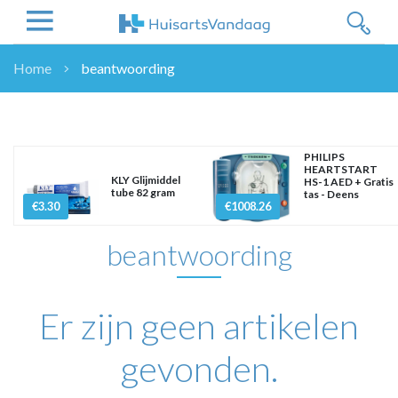
Home
beantwoording
NIEUWS
NIEUWS
OVERHEID
PHILIPS
HEARTSTART
WETENSCHAP
KLY Glijmiddel
HS-1 AED + Gratis
tube 82 gram
tas - Deens
ZORGVERZEKERAARS
€3.30
€1008.26
ICT
beantwoording
NASCHOLINGEN
DOSSIER
ENQUÊTES
Er zijn geen artikelen
NHG
LHV
gevonden.
OPINIE