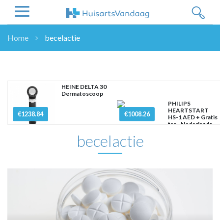
Home
becelactie
NIEUWS
NIEUWS
OVERHEID
HEINE DELTA 30
Dermatoscoop
WETENSCHAP
PHILIPS
ZORGVERZEKERAARS
HEARTSTART
€1238.84
€1008.26
HS-1 AED + Gratis
ICT
tas - Nederlands
becelactie
NASCHOLINGEN
DOSSIER
ENQUÊTES
NHG
LHV
OPINIE