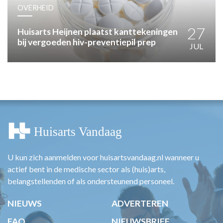
HUISARTSENPOST
OVERHEID
PRAKTIJKZAKEN
TARIEVEN
27
Huisarts Heijnen plaatst kanttekeningen
bij vergoeden hiv-preventiepil prep
VPHUISARTSEN
JUL
MEDISCHE VAKHANDEL
INLOGGEN
REGISTRATIE
U kun zich aanmelden voor huisartsvandaag.nl wanneer u
actief bent in de medische sector als (huis)arts,
belangstellenden of als ondersteunend personeel.
NIEUWS
ADVERTEREN
FAQ
NIEUWSBRIEF