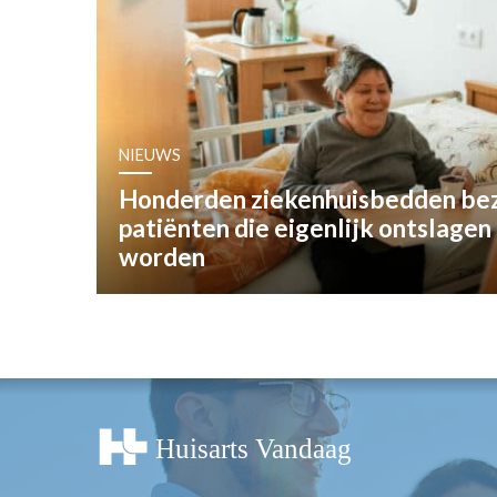
OPINIE
HUISARTSENP
PRAKTIJKZAK
TARIEVEN
VPHUISARTSE
NIEUWS
MEDISCHE VAKH
Honderden ziekenhuisbedden be
INLOGGEN
patiënten die eigenlijk ontslage
REGISTRATIE
worden