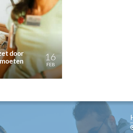
OST
EN
N
ANDEL
zet door
16
n moeten
FEB