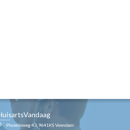
HuisartsVandaag
Phoenixweg 43, 9641KS Veendam