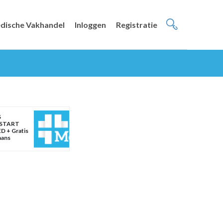
dische Vakhandel
Inloggen
Registratie
S
START
D + Gratis
aans