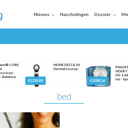
Nieuws
Nascholingen
Dossier
Me
mann® CORE
HEINE DELTA 30
PHILIP
al
Dermatoscoop
HEART
hoscoop -
HS-1 AE
- Rainbow
ERAARS
tas - Sp
€1238.84
€1008.26
bed