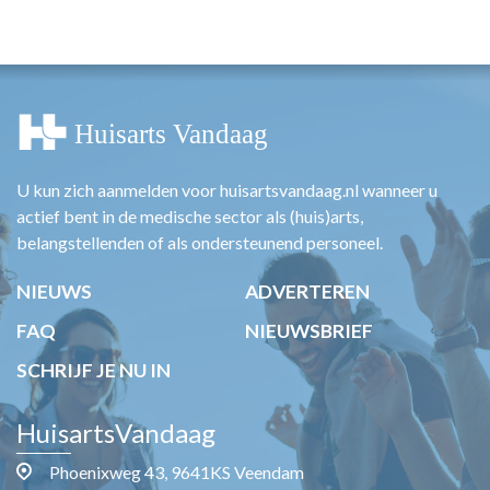
HUISARTSENPOST
PRAKTIJKZAKEN
TARIEVEN
VPHUISARTSEN
MEDISCHE VAKHANDEL
INLOGGEN
REGISTRATIE
U kun zich aanmelden voor huisartsvandaag.nl wanneer u
actief bent in de medische sector als (huis)arts,
belangstellenden of als ondersteunend personeel.
NIEUWS
ADVERTEREN
FAQ
NIEUWSBRIEF
SCHRIJF JE NU IN
HuisartsVandaag
Phoenixweg 43, 9641KS Veendam