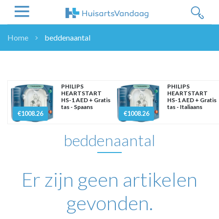
Home
beddenaantal
NIEUWS
NIEUWS
OVERHEID
PHILIPS
PHILIPS
HEARTSTART
HEARTSTART
WETENSCHAP
HS-1 AED + Gratis
HS-1 AED + Gratis
tas - Spaans
tas - Italiaans
ZORGVERZEKERAARS
€1008.26
€1008.26
ICT
beddenaantal
NASCHOLINGEN
DOSSIER
ENQUÊTES
Er zijn geen artikelen
NHG
LHV
gevonden.
OPINIE