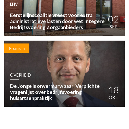
HUISARTSENPOST
LHV
PRAKTIJKZAKEN
Eerstelijnscoalitie vreest voor extra
TARIEVEN
02
administratieve lasten door wet Integere
VPHUISARTSEN
SEP
Bedrijfsvoering Zorgaanbieders
MEDISCHE VAKHANDEL
INLOGGEN
REGISTRATIE
Premium
OVERHEID
De Jonge is onvermurwbaar: Verplichte
18
vragenlijst over bedrijfsvoering
OKT
huisartsenpraktijk