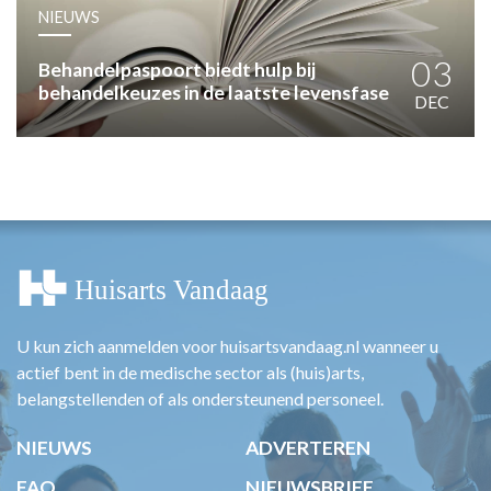
HUISARTSENPOST
NIEUWS
PRAKTIJKZAKEN
TARIEVEN
03
Behandelpaspoort biedt hulp bij
behandelkeuzes in de laatste levensfase
VPHUISARTSEN
DEC
MEDISCHE VAKHANDEL
INLOGGEN
REGISTRATIE
U kun zich aanmelden voor huisartsvandaag.nl wanneer u
actief bent in de medische sector als (huis)arts,
belangstellenden of als ondersteunend personeel.
NIEUWS
ADVERTEREN
FAQ
NIEUWSBRIEF