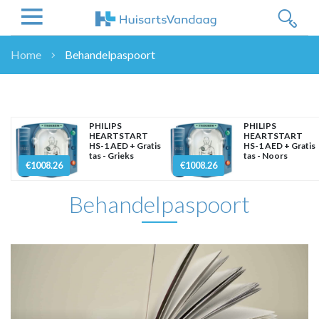
Home
Behandelpaspoort
NIEUWS
NIEUWS
OVERHEID
PHILIPS
PHILIPS
HEARTSTART
HEARTSTART
WETENSCHAP
HS-1 AED + Gratis
HS-1 AED + Gratis
tas - Grieks
tas - Noors
ZORGVERZEKERAARS
€1008.26
€1008.26
ICT
Behandelpaspoort
NASCHOLINGEN
DOSSIER
ENQUÊTES
NHG
LHV
OPINIE