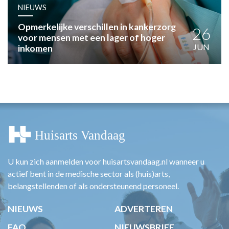
HUISARTSENPOST
NIEUWS
PRAKTIJKZAKEN
Opmerkelijke verschillen in kankerzorg
TARIEVEN
26
voor mensen met een lager of hoger
VPHUISARTSEN
JUN
inkomen
MEDISCHE VAKHANDEL
INLOGGEN
REGISTRATIE
U kun zich aanmelden voor huisartsvandaag.nl wanneer u
actief bent in de medische sector als (huis)arts,
belangstellenden of als ondersteunend personeel.
NIEUWS
ADVERTEREN
FAQ
NIEUWSBRIEF