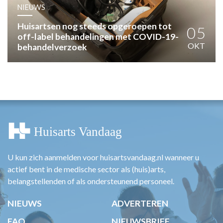
HUISARTSENPOST
NIEUWS
PRAKTIJKZAKEN
Huisartsen nog steeds opgeroepen tot
TARIEVEN
05
off-label behandelingen met COVID-19-
VPHUISARTSEN
OKT
behandelverzoek
MEDISCHE VAKHANDEL
INLOGGEN
REGISTRATIE
U kun zich aanmelden voor huisartsvandaag.nl wanneer u
actief bent in de medische sector als (huis)arts,
belangstellenden of als ondersteunend personeel.
NIEUWS
ADVERTEREN
FAQ
NIEUWSBRIEF