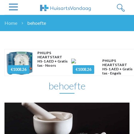
Home
behoefte
NIEUWS
NIEUWS
OVERHEID
PHILIPS
HEARTSTART
WETENSCHAP
PHILIPS
HS-1 AED + Gratis
HEARTSTART
tas - Noors
ZORGVERZEKERAARS
HS-1 AED + Gratis
€1008.26
€1008.26
tas - Engels
ICT
behoefte
NASCHOLINGEN
DOSSIER
ENQUÊTES
NHG
LHV
OPINIE