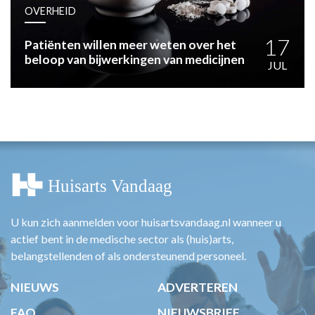
HUISARTSENPOST
OVERHEID
PRAKTIJKZAKEN
TARIEVEN
17
Patiënten willen meer weten over het
beloop van bijwerkingen van medicijnen
VPHUISARTSEN
JUL
MEDISCHE VAKHANDEL
INLOGGEN
REGISTRATIE
U kun zich aanmelden voor huisartsvandaag.nl wanneer u
actief bent in de medische sector als (huis)arts,
belangstellenden of als ondersteunend personeel.
NIEUWS
ADVERTEREN
FAQ
NIEUWSBRIEF