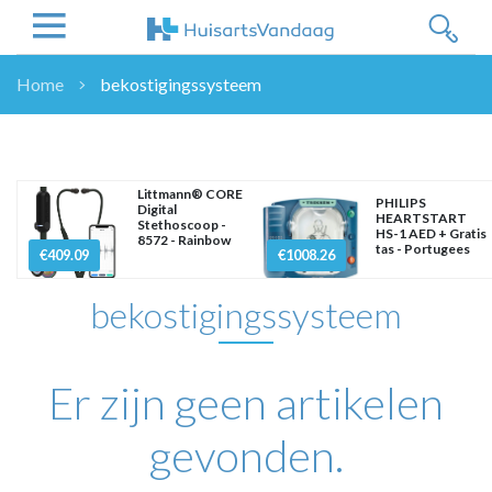
Home
bekostigingssysteem
NIEUWS
NIEUWS
OVERHEID
Littmann® CORE
PHILIPS
Digital
WETENSCHAP
HEARTSTART
Stethoscoop -
HS-1 AED + Gratis
8572 - Rainbow
ZORGVERZEKERAARS
tas - Portugees
€409.09
€1008.26
ICT
bekostigingssysteem
NASCHOLINGEN
DOSSIER
ENQUÊTES
Er zijn geen artikelen
NHG
LHV
gevonden.
OPINIE