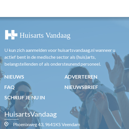
HUISARTSENPOST
PRAKTIJKZAKEN
TARIEVEN
VPHUISARTSEN
MEDISCHE VAKHANDEL
INLOGGEN
REGISTRATIE
U kun zich aanmelden voor huisartsvandaag.nl wanneer u
actief bent in de medische sector als (huis)arts,
belangstellenden of als ondersteunend personeel.
NIEUWS
ADVERTEREN
FAQ
NIEUWSBRIEF
SCHRIJF JE NU IN
HuisartsVandaag
Phoenixweg 43, 9641KS Veendam