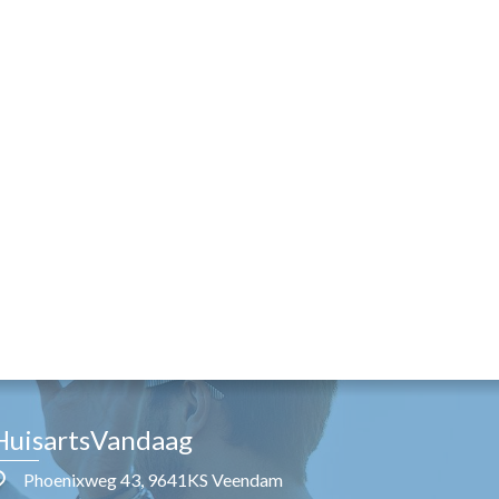
HuisartsVandaag
Phoenixweg 43, 9641KS Veendam