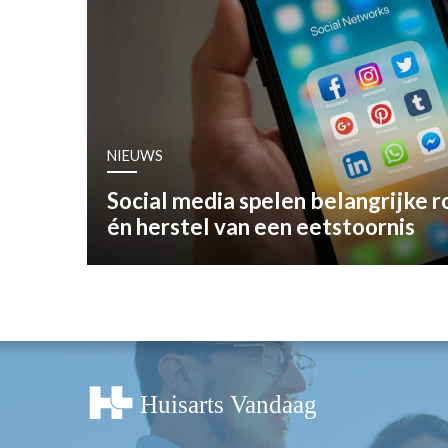
OPINIE
HUISARTSENP
PRAKTIJKZAK
TARIEVEN
VPHUISARTSE
NIEUWS
MEDISCHE VAKH
INLOGGEN
Social media spelen belangrijke ro
REGISTRATIE
én herstel van een eetstoornis