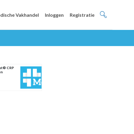
dische Vakhandel
Inloggen
Registratie
est® CRP
en