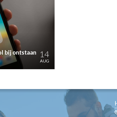
OST
EN
N
ANDEL
l bij ontstaan
14
AUG