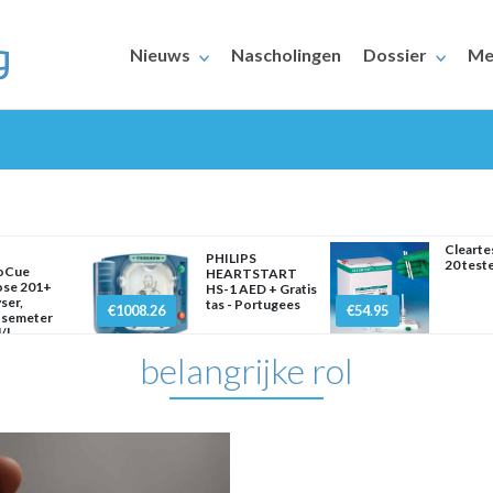
Nieuws
Nascholingen
Dossier
Me
Cleart
PHILIPS
20 test
oCue
HEARTSTART
ose 201+
HS-1 AED + Gratis
ERAARS
ser,
tas - Portugees
€1008.26
€54.95
osemeter
/l
belangrijke rol