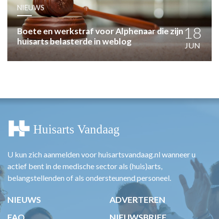
HUISARTSENPOST
NIEUWS
PRAKTIJKZAKEN
TARIEVEN
18
Boete en werkstraf voor Alphenaar die zijn
huisarts belasterde in weblog
VPHUISARTSEN
JUN
MEDISCHE VAKHANDEL
INLOGGEN
REGISTRATIE
U kun zich aanmelden voor huisartsvandaag.nl wanneer u
actief bent in de medische sector als (huis)arts,
belangstellenden of als ondersteunend personeel.
NIEUWS
ADVERTEREN
FAQ
NIEUWSBRIEF