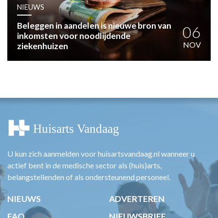
HUISARTSENPOST
NIEUWS
PRAKTIJKZAKEN
Beleggen in aandelen is nieuwe bron van
TARIEVEN
06
inkomsten voor noodlijdende
VPHUISARTSEN
NOV
ziekenhuizen
MEDISCHE VAKHANDEL
INLOGGEN
REGISTRATIE
U kun zich aanmelden voor huisartsvandaag.nl wanneer u
actief bent in de medische sector als (huis)arts,
belangstellenden of als ondersteunend personeel.
NIEUWS
ADVERTEREN
FAQ
NIEUWSBRIEF