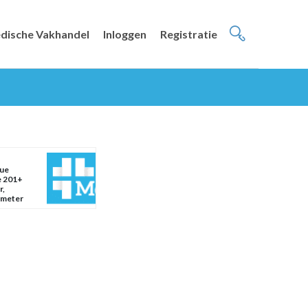
dische Vakhandel
Inloggen
Registratie
ue
e 201+
r,
emeter