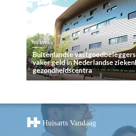
OPINIE
HUISARTSENP
PRAKTIJKZAK
TARIEVEN
VPHUISARTSE
NIEUWS
MEDISCHE VAKH
Buitenlandse vastgoedbeleggers
INLOGGEN
vaker geld in Nederlandse zieken
REGISTRATIE
gezondheidscentra