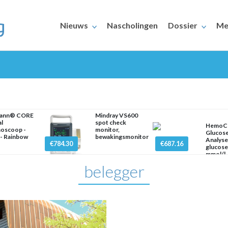
Nieuws
Nascholingen
Dossier
Me
mann® CORE
Mindray VS600
al
spot check
HemoC
hoscoop -
monitor,
Glucos
- Rainbow
bewakingsmonitor
ERAARS
Analyse
€784.30
€687.16
glucos
mmol/l
belegger