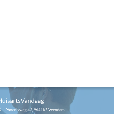
HuisartsVandaag
Phoenixweg 43, 9641KS Veendam