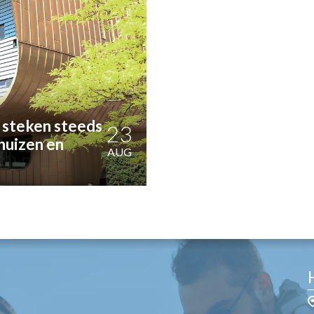
OST
EN
N
ANDEL
 steken steeds
23
huizen en
AUG