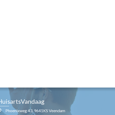
HuisartsVandaag
Phoenixweg 43, 9641KS Veendam