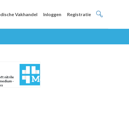
dische Vakhandel
Inloggen
Registratie
t nitrile
 medium -
ks