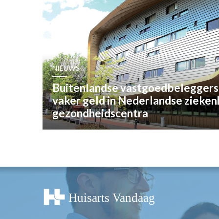
OPINIE
HUISARTSENP
PRAKTIJKZAK
TARIEVEN
VPHUISARTSE
NIEUWS
MEDISCHE VAKH
Buitenlandse vastgoedbeleggers
INLOGGEN
vaker geld in Nederlandse zieken
REGISTRATIE
gezondheidscentra