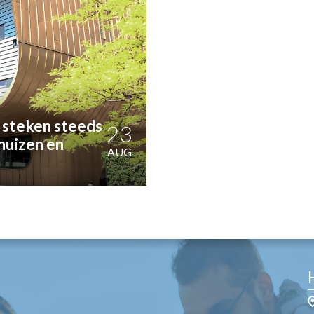
OST
EN
N
ANDEL
 steken steeds
23
huizen en
AUG