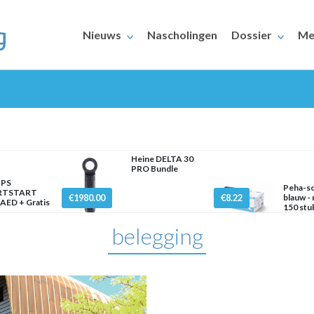
Nieuws
Nascholingen
Dossier
Me
Heine DELTA 30
PRO Bundle
IPS
Peha-sof
ERAARS
RTSTART
€1980.00
€8.22
blauw -
AED + Gratis
150 stu
belegging