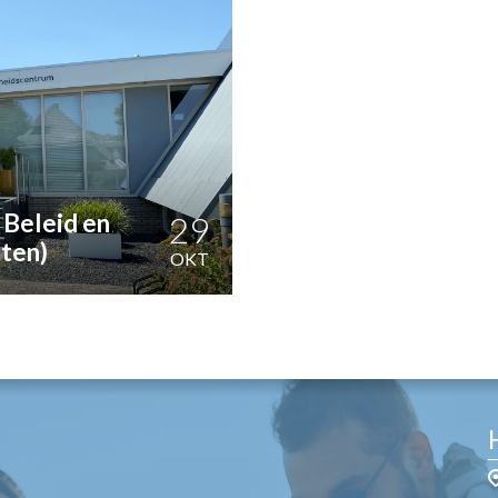
OST
EN
N
ANDEL
 Beleid en
29
nten)
OKT