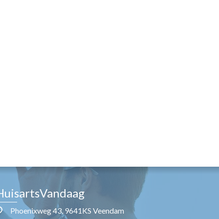
HuisartsVandaag
Phoenixweg 43, 9641KS Veendam