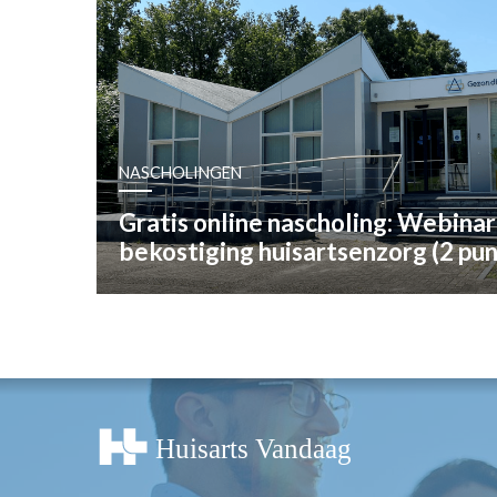
OPINIE
HUISARTSENP
PRAKTIJKZAK
TARIEVEN
VPHUISARTSE
NASCHOLINGEN
MEDISCHE VAKH
INLOGGEN
Gratis online nascholing: Webinar
REGISTRATIE
bekostiging huisartsenzorg (2 pu