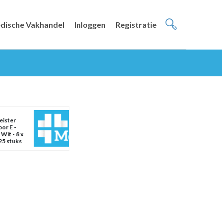
dische Vakhandel
Inloggen
Registratie
eister
or E -
 Wit - 8 x
25 stuks