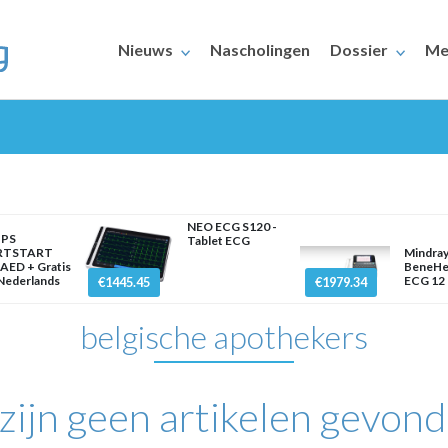
Nieuws
Nascholingen
Dossier
Me
NEO ECG S120 -
IPS
Tablet ECG
RTSTART
Mindra
AED + Gratis
BeneHe
ERAARS
 Nederlands
ECG 12 
€1445.45
€1979.34
belgische apothekers
 zijn geen artikelen gevond