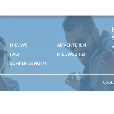
OST
EN
N
ANDEL
NIEUWS
ADVERTEREN
FAQ
NIEUWSBRIEF
SCHRIJF JE NU IN
Colof