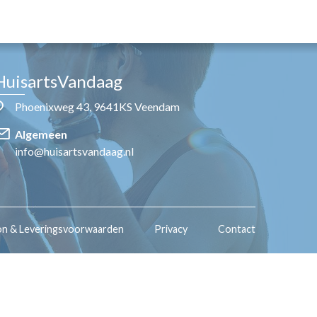
HuisartsVandaag
Phoenixweg 43, 9641KS Veendam
Algemeen
info@huisartsvandaag.nl
on & Leveringsvoorwaarden
Privacy
Contact