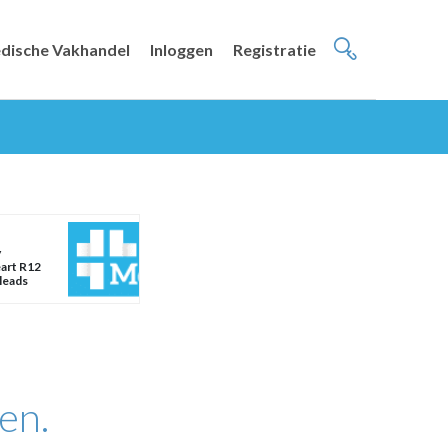
dische Vakhandel
Inloggen
Registratie
y
art R12
leads
en.