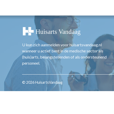
OPINIE
HUISARTSENP
PRAKTIJKZAK
TARIEVEN
VPHUISARTSE
MEDISCHE VAKH
U kun zich aanmelden voor huisartsvandaag.nl
INLOGGEN
wanneer u actief bent in de medische sector als
REGISTRATIE
(huis)arts, belangstellenden of als ondersteunend
personeel.
© 2026 HuisartsVandaag