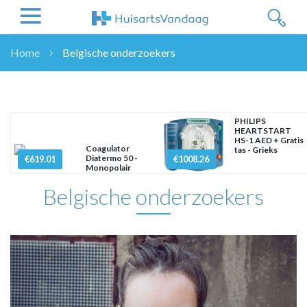
Home
Belgische onderzoekers
NIEUWS
NIEUWS
OVERHEID
PHILIPS
HEARTSTART
WETENSCHAP
HS-1 AED + Gratis
Coagulator
tas - Grieks
ZORGVERZEKERAARS
Diatermo 50 -
€619.01
€1008.26
Monopolair
ICT
Belgische onderzoekers
NASCHOLINGEN
DOSSIER
ENQUÊTES
NHG
LHV
OPINIE