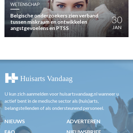
HUISARTSENPOST
WETENSCHAP
PRAKTIJKZAKEN
Belgische onderzoekers zien verband
TARIEVEN
30
tussen miskraam en ontwikkelen
VPHUISARTSEN
JAN
angstgevoelens en PTSS
MEDISCHE VAKHANDEL
INLOGGEN
REGISTRATIE
U kun zich aanmelden voor huisartsvandaag.nl wanneer u
actief bent in de medische sector als (huis)arts,
belangstellenden of als ondersteunend personeel.
NIEUWS
ADVERTEREN
FAQ
NIEUWSBRIEF