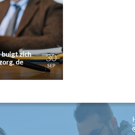
OST
EN
N
ANDEL
buigt zich
30
zorg, de
SEP