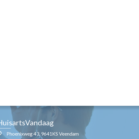
HuisartsVandaag
Phoenixweg 43, 9641KS Veendam