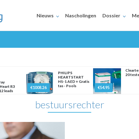
Nieuws
Nascholingen
Dossier
Me
Cleart
PHILIPS
20 test
HEARTSTART
HS-1 AED + Gratis
ray
ERAARS
tas - Pools
Heart R3
€1008.26
€54.95
2 leads
bestuursrechter