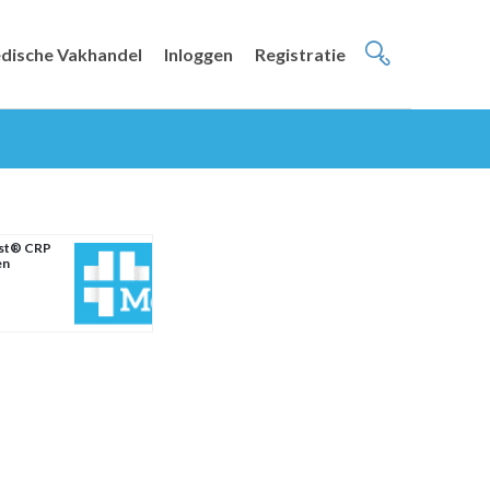
dische Vakhandel
Inloggen
Registratie
est® CRP
en