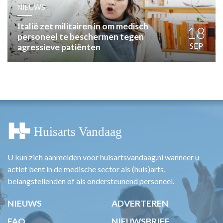
HUISARTSENPOST
NIEUWS
PRAKTIJKZAKEN
Italië zet militairen in om medisch
TARIEVEN
18
personeel te beschermen tegen
VPHUISARTSEN
SEP
agressieve patiënten
MEDISCHE VAKHANDEL
INLOGGEN
REGISTRATIE
U kun zich aanmelden voor huisartsvandaag.nl wanneer u
actief bent in de medische sector als (huis)arts,
belangstellenden of als ondersteunend personeel.
NIEUWS
ADVERTEREN
FAQ
NIEUWSBRIEF