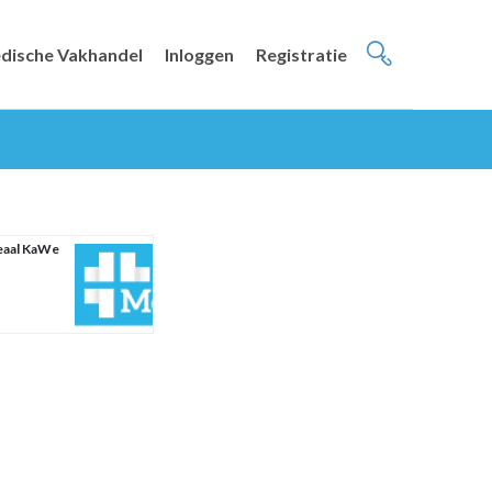
dische Vakhandel
Inloggen
Registratie
eaal KaWe