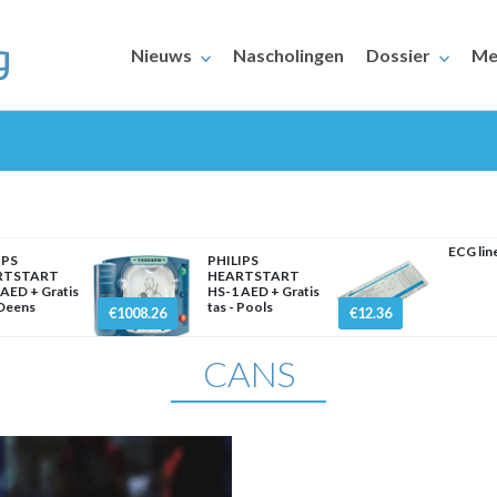
Nieuws
Nascholingen
Dossier
Me
ECG lin
IPS
PHILIPS
RTSTART
HEARTSTART
AED + Gratis
HS-1 AED + Gratis
ERAARS
 Deens
tas - Pools
€1008.26
€12.36
CANS