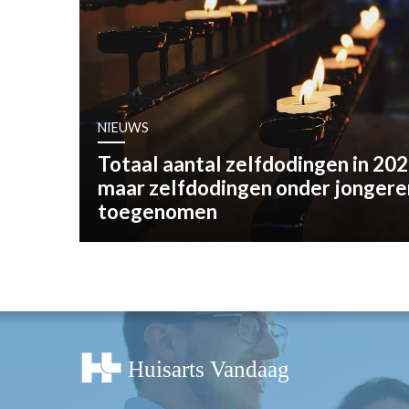
OPINIE
HUISARTSENP
PRAKTIJKZAK
TARIEVEN
VPHUISARTSE
NIEUWS
MEDISCHE VAKH
Totaal aantal zelfdodingen in 20
INLOGGEN
maar zelfdodingen onder jongeren
REGISTRATIE
toegenomen