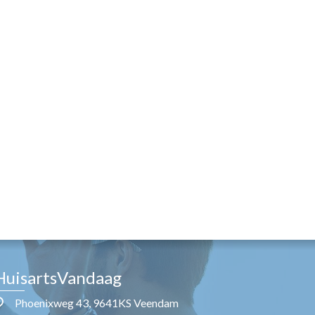
HuisartsVandaag
Phoenixweg 43, 9641KS Veendam