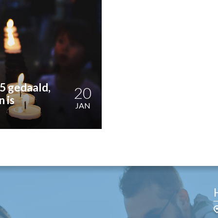
OST
EN
N
ANDEL
25 gedaald,
20
 is
JAN