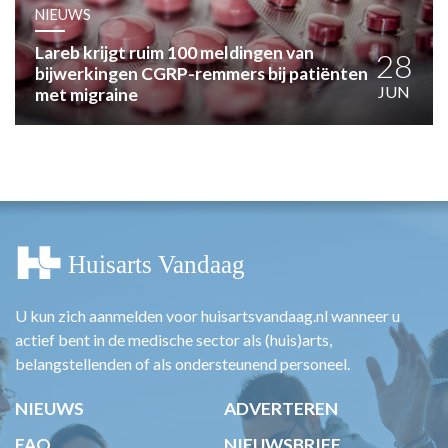
HUISARTSENPOST
NIEUWS
PRAKTIJKZAKEN
Lareb krijgt ruim 100 meldingen van
TARIEVEN
28
bijwerkingen CGRP-remmers bij patiënten
VPHUISARTSEN
JUN
met migraine
MEDISCHE VAKHANDEL
INLOGGEN
REGISTRATIE
U kun zich aanmelden voor huisartsvandaag.nl wanneer u
actief bent in de medische sector als (huis)arts,
belangstellenden of als ondersteunend personeel.
NIEUWS
ADVERTEREN
FAQ
NIEUWSBRIEF