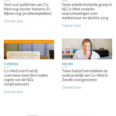
Veel oud-patiënten van Co-
Geen enkele instantie greep in
Med nog zonder huisarts. Er
bij Co-Med ondanks
blijven nog ‘probleemplekken’
waarschuwingen over
wanbestuur en slechte zorg
22 OKT 2024
18 OKT 2024
Premium
Premium
OVERHEID
NIEUWS
Co-Med overtrad bij
Twee huisartsen hebben de
overname meerdere malen
oude praktijk van Co-Med in
regels van de NZa
Zwolle overgenomen
zorgfusietoets
04 OKT 2024
15 OKT 2024