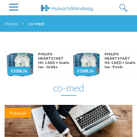
Home
co-med
NIEUWS
NIEUWS
OVERHEID
PHILIPS
PHILIPS
HEARTSTART
HEARTSTART
WETENSCHAP
HS-1 AED + Gratis
HS-1 AED + Gratis
tas - Grieks
tas - Pools
ZORGVERZEKERAARS
€1008.26
€1008.26
ICT
co-med
NASCHOLINGEN
DOSSIER
ENQUÊTES
NHG
Premium
LHV
OPINIE