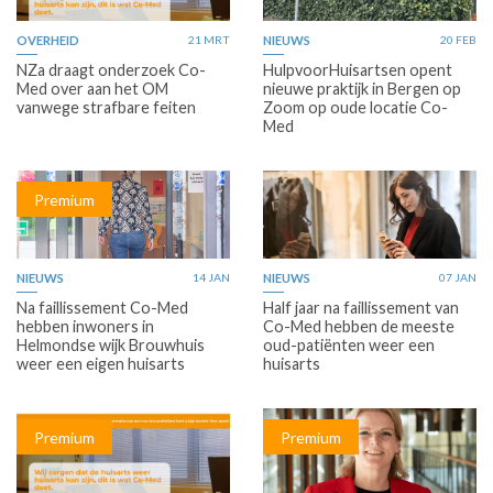
OVERHEID
21 MRT
NIEUWS
20 FEB
NZa draagt onderzoek Co-
HulpvoorHuisartsen opent
Med over aan het OM
nieuwe praktijk in Bergen op
vanwege strafbare feiten
Zoom op oude locatie Co-
Med
Premium
NIEUWS
14 JAN
NIEUWS
07 JAN
Na faillissement Co-Med
Half jaar na faillissement van
hebben inwoners in
Co-Med hebben de meeste
Helmondse wijk Brouwhuis
oud-patiënten weer een
weer een eigen huisarts
huisarts
Premium
Premium