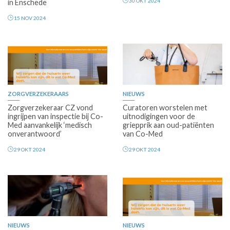
30 OKT 2024
in Enschede
15 NOV 2024
Premium
Premium
ZORGVERZEKERAARS
NIEUWS
Zorgverzekeraar CZ vond
Curatoren worstelen met
ingrijpen van inspectie bij Co-
uitnodigingen voor de
Med aanvankelijk ‘medisch
griepprik aan oud-patiënten
onverantwoord’
van Co-Med
29 OKT 2024
29 OKT 2024
Premium
Premium
NIEUWS
NIEUWS