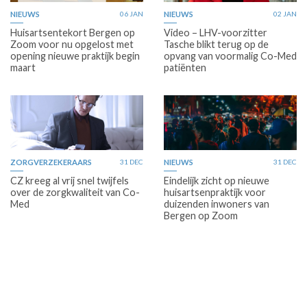
NIEUWS
06 JAN
NIEUWS
02 JAN
Huisartsentekort Bergen op
Video – LHV-voorzitter
Zoom voor nu opgelost met
Tasche blikt terug op de
opening nieuwe praktijk begin
opvang van voormalig Co-Med
maart
patiënten
ZORGVERZEKERAARS
31 DEC
NIEUWS
31 DEC
CZ kreeg al vrij snel twijfels
Eindelijk zicht op nieuwe
over de zorgkwaliteit van Co-
huisartsenpraktijk voor
Med
duizenden inwoners van
Bergen op Zoom