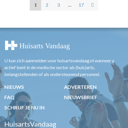
1
2
3
…
17
U kun zich aanmelden voor huisartsvandaag.nl wanneer u
actief bent in de medische sector als (huis)arts,
belangstellenden of als ondersteunend personeel.
NIEUWS
ADVERTEREN
FAQ
NIEUWSBRIEF
SCHRIJF JE NU IN
HuisartsVandaag