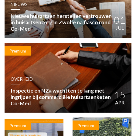
HUISARTSENPOST
NIEUWS
PRAKTIJKZAKEN
Nieuwe huisartsen herstellen vertrouwen
TARIEVEN
01
in huisartsenzorg in Zwolle na fiasco rond
VPHUISARTSEN
JUL
Co-Med
MEDISCHE VAKHANDEL
INLOGGEN
REGISTRATIE
Premium
OVERHEID
Inspectie en NZa wachtten te lang met
15
ingrijpen bij commerciële huisartsenketen
APR
Co-Med
Premium
Premium