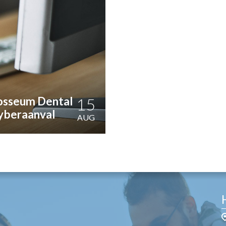
OST
EN
N
ANDEL
losseum Dental
15
yberaanval
AUG