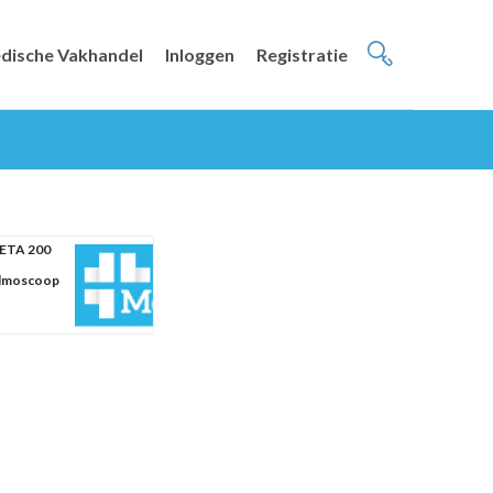
dische Vakhandel
Inloggen
Registratie
BETA 200
lmoscoop