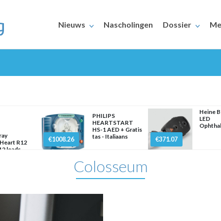
Nieuws
Nascholingen
Dossier
Me
Heine 
PHILIPS
LED
HEARTSTART
Ophtha
HS-1 AED + Gratis
ERAARS
ray
tas - Italiaans
€1008.26
€371.07
Heart R12
2 leads
Colosseum