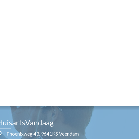
HuisartsVandaag
Phoenixweg 43, 9641KS Veendam