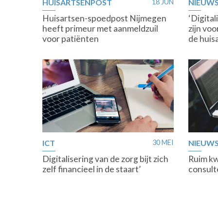
HUISARTSENPOST
18 JUN
NIEUW
Huisartsen-spoedpost Nijmegen
‘Digita
heeft primeur met aanmeldzuil
zijn voo
voor patiënten
de huis
ICT
30 MEI
NIEUW
Digitalisering van de zorg bijt zich
Ruim kw
zelf financieel in de staart’
consulte