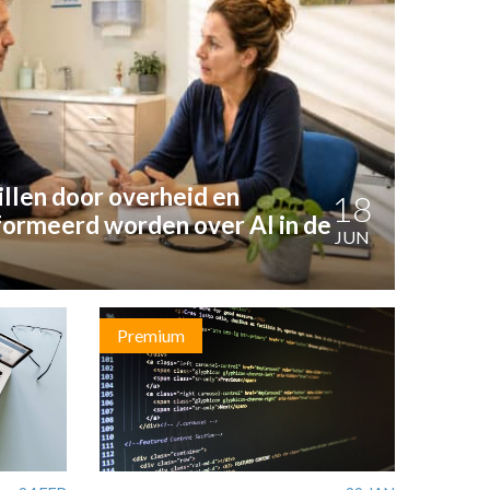
llen door overheid en
18
formeerd worden over AI in de
JUN
Premium