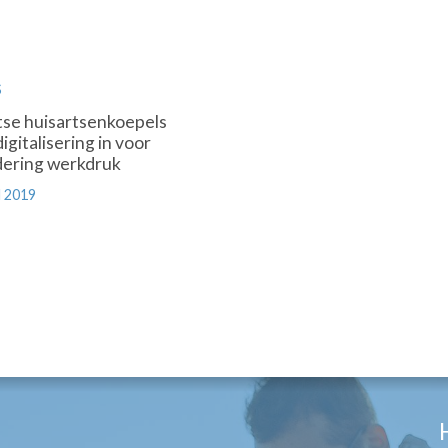
S
se huisartsenkoepels
igitalisering in voor
ering werkdruk
 2019