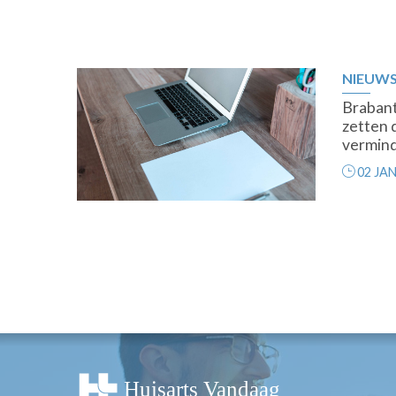
NIEUW
Brabant
zetten d
vermind
02 JAN