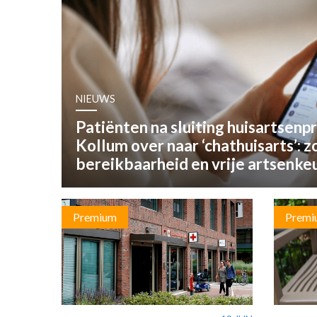
OPINIE
HUISARTSENP
PRAKTIJKZAK
TARIEVEN
VPHUISARTSE
NIEUWS
MEDISCHE VAKH
Patiënten na sluiting huisartsenpr
INLOGGEN
Kollum over naar ‘chathuisarts’: 
REGISTRATIE
bereikbaarheid en vrije artsenke
Premium
Premi