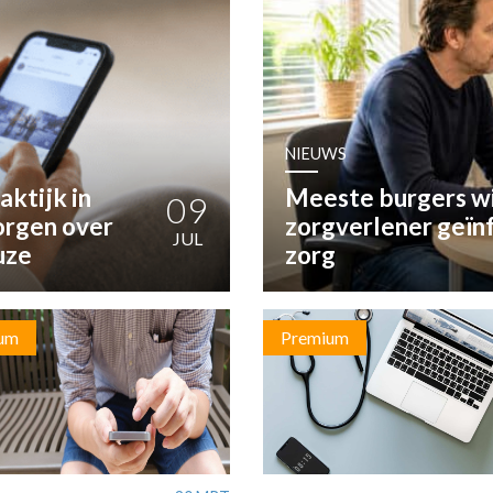
OST
EN
N
NIEUWS
ANDEL
aktijk in
Meeste burgers wi
09
zorgen over
zorgverlener geïn
JUL
uze
zorg
um
Premium