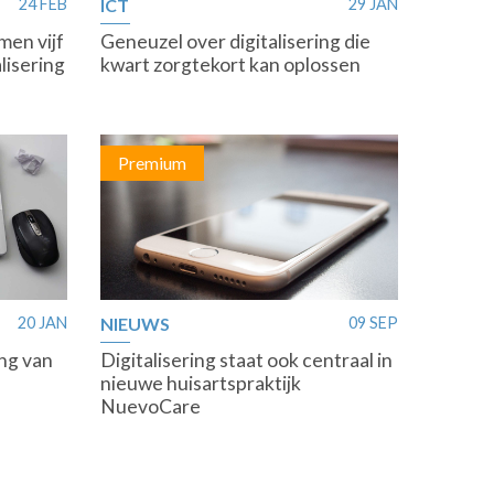
24 FEB
ICT
29 JAN
en vijf
Geneuzel over digitalisering die
lisering
kwart zorgtekort kan oplossen
Premium
20 JAN
NIEUWS
09 SEP
ing van
Digitalisering staat ook centraal in
nieuwe huisartspraktijk
NuevoCare