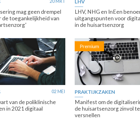
S
20 MRT
LHV
lisering mag geen drempel
LHV, NHG en InEen benoem
r de toegankelijkheid van
uitgangspunten voor digita
artsenzorg’
in de huisartsenzorg
Premium
S
02 MEI
PRAKTIJKZAKEN
art van de poliklinische
Manifest om de digitaliser
n in 2021 digitaal
de huisartsenzorg zinvol te
versnellen