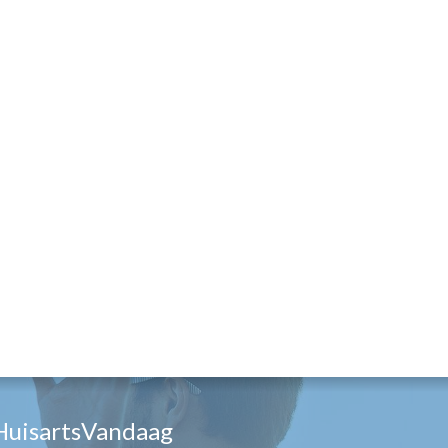
HuisartsVandaag