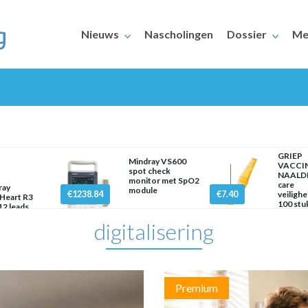
Nieuws
Nascholingen
Dossier
Me
GRIEP
Mindray VS600
VACCI
spot check
NAALDE
monitor met SpO2
care
ERAARS
ray
module
€1238.84
€7.40
veilighe
Heart R3
100 stu
2 leads
mm x
digitalisering
Premium