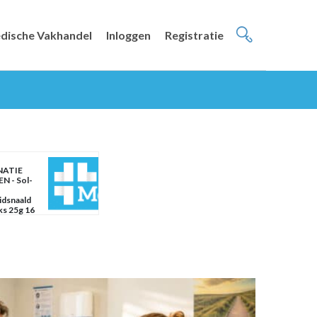
dische Vakhandel
Inloggen
Registratie
NATIE
N - Sol-
idsnaald
ks 25g 16