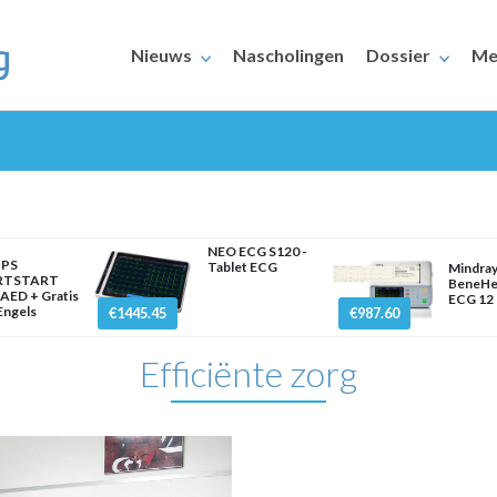
Nieuws
Nascholingen
Dossier
Me
NEO ECG S120 -
IPS
Tablet ECG
Mindra
RTSTART
BeneHe
AED + Gratis
ECG 12 
ERAARS
 Engels
€1445.45
€987.60
Efficiënte zorg