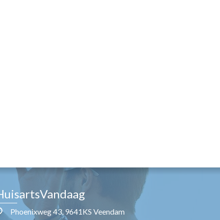
HuisartsVandaag
Phoenixweg 43, 9641KS Veendam