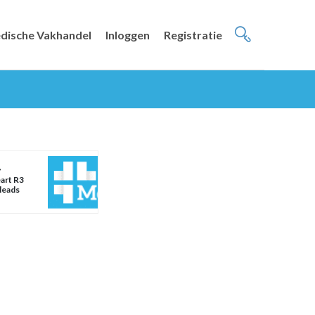
dische Vakhandel
Inloggen
Registratie
y
art R3
leads