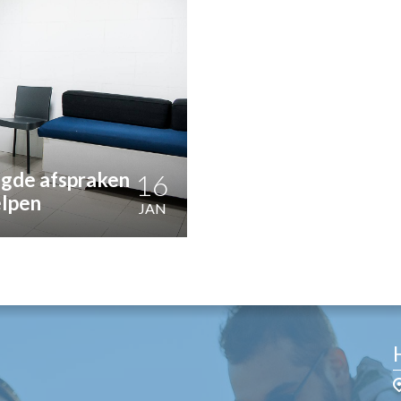
OST
EN
N
ANDEL
egde afspraken
16
elpen
JAN