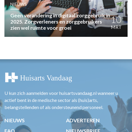
HUISARTSENPOST
NIEUWS
PRAKTIJKZAKEN
Geen verandering in digitaal zorggebruik in
TARIEVEN
10
2025. Zorgverleners en zorggebruikers
VPHUISARTSEN
MRT
zien wel ruimte voor groei
MEDISCHE VAKHANDEL
INLOGGEN
REGISTRATIE
U kun zich aanmelden voor huisartsvandaag.nl wanneer u
actief bent in de medische sector als (huis)arts,
belangstellenden of als ondersteunend personeel.
NIEUWS
ADVERTEREN
FAQ
NIEUWSBRIEF