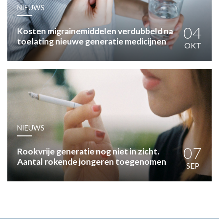
HUISARTSENPOST
NIEUWS
PRAKTIJKZAKEN
TARIEVEN
04
Kosten migrainemiddelen verdubbeld na
toelating nieuwe generatie medicijnen
VPHUISARTSEN
OKT
MEDISCHE VAKHANDEL
INLOGGEN
REGISTRATIE
NIEUWS
07
Rookvrije generatie nog niet in zicht.
Aantal rokende jongeren toegenomen
SEP