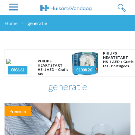
Home
generatie
NIEUWS
NIEUWS
OVERHEID
PHILIPS
HEARTSTART
WETENSCHAP
PHILIPS
HS-1 AED + Gratis
HEARTSTART
tas - Portugees
ZORGVERZEKERAARS
HS-1 AED + Gratis
€806.61
€1008.26
tas
ICT
generatie
NASCHOLINGEN
DOSSIER
ENQUÊTES
NHG
Premium
LHV
OPINIE