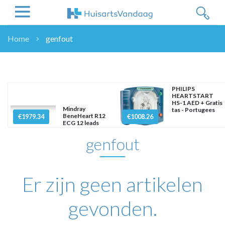
Home
genfout
NIEUWS
NIEUWS
OVERHEID
PHILIPS
HEARTSTART
WETENSCHAP
HS-1 AED + Gratis
Mindray
tas - Portugees
ZORGVERZEKERAARS
BeneHeart R12
€1979.34
€1008.26
ECG 12 leads
ICT
genfout
NASCHOLINGEN
DOSSIER
ENQUÊTES
Er zijn geen artikelen
NHG
LHV
gevonden.
OPINIE