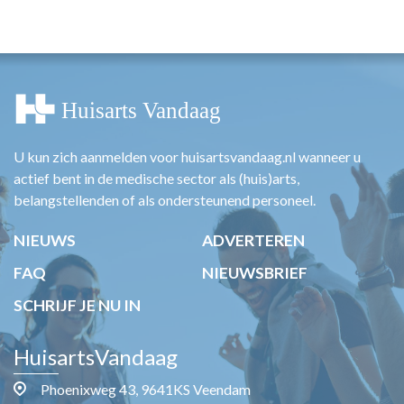
HUISARTSENPOST
PRAKTIJKZAKEN
TARIEVEN
VPHUISARTSEN
MEDISCHE VAKHANDEL
INLOGGEN
REGISTRATIE
U kun zich aanmelden voor huisartsvandaag.nl wanneer u
actief bent in de medische sector als (huis)arts,
belangstellenden of als ondersteunend personeel.
NIEUWS
ADVERTEREN
FAQ
NIEUWSBRIEF
SCHRIJF JE NU IN
HuisartsVandaag
Phoenixweg 43, 9641KS Veendam