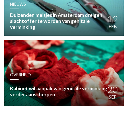
HUISARTSENPOST
NIEUWS
PRAKTIJKZAKEN
Duizenden meisjes in Amsterdam dreigen
TARIEVEN
12
slachtoffer te worden van genitale
VPHUISARTSEN
FEB
verminking
MEDISCHE VAKHANDEL
INLOGGEN
REGISTRATIE
OVERHEID
20
Kabinet wil aanpak van genitale verminking
verder aanscherpen
SEP