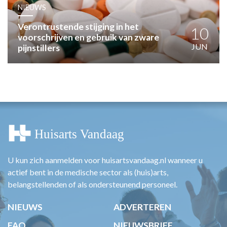
HUISARTSENPOST
NIEUWS
PRAKTIJKZAKEN
Verontrustende stijging in het
TARIEVEN
10
voorschrijven en gebruik van zware
VPHUISARTSEN
JUN
pijnstillers
MEDISCHE VAKHANDEL
INLOGGEN
REGISTRATIE
U kun zich aanmelden voor huisartsvandaag.nl wanneer u
actief bent in de medische sector als (huis)arts,
belangstellenden of als ondersteunend personeel.
NIEUWS
ADVERTEREN
FAQ
NIEUWSBRIEF