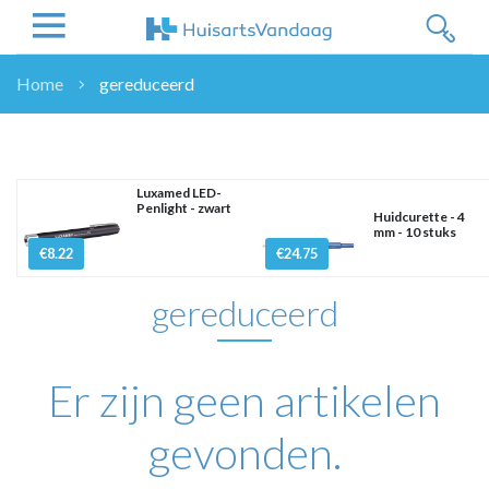
Home
gereduceerd
NIEUWS
NIEUWS
OVERHEID
Luxamed LED-
Penlight - zwart
WETENSCHAP
Huidcurette - 4
mm - 10 stuks
ZORGVERZEKERAARS
€8.22
€24.75
ICT
gereduceerd
NASCHOLINGEN
DOSSIER
ENQUÊTES
Er zijn geen artikelen
NHG
LHV
gevonden.
OPINIE