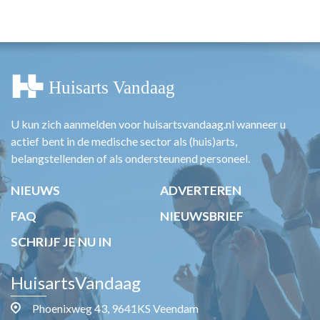
HUISARTSENPOST
PRAKTIJKZAKEN
TARIEVEN
VPHUISARTSEN
MEDISCHE VAKHANDEL
INLOGGEN
REGISTRATIE
U kun zich aanmelden voor huisartsvandaag.nl wanneer u
actief bent in de medische sector als (huis)arts,
belangstellenden of als ondersteunend personeel.
NIEUWS
ADVERTEREN
FAQ
NIEUWSBRIEF
SCHRIJF JE NU IN
HuisartsVandaag
Phoenixweg 43, 9641KS Veendam