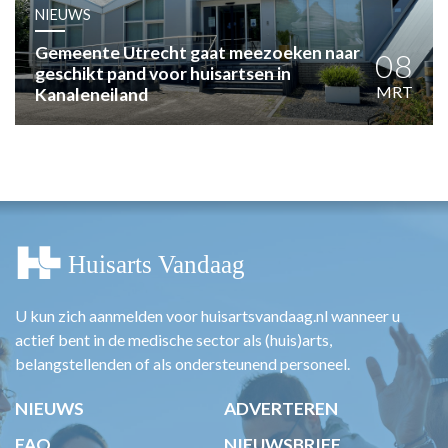
HUISARTSENPOST
NIEUWS
PRAKTIJKZAKEN
Gemeente Utrecht gaat meezoeken naar
TARIEVEN
08
geschikt pand voor huisartsen in
VPHUISARTSEN
MRT
Kanaleneiland
MEDISCHE VAKHANDEL
INLOGGEN
REGISTRATIE
U kun zich aanmelden voor huisartsvandaag.nl wanneer u
actief bent in de medische sector als (huis)arts,
belangstellenden of als ondersteunend personeel.
NIEUWS
ADVERTEREN
FAQ
NIEUWSBRIEF