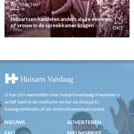
HUISARTSENPOST
WETENSCHAP
PRAKTIJKZAKEN
TARIEVEN
15
Huisartsen handelen anders als ze een man
of vrouw in de spreekkamer krijgen
VPHUISARTSEN
OKT
MEDISCHE VAKHANDEL
INLOGGEN
REGISTRATIE
U kun zich aanmelden voor huisartsvandaag.nl wanneer u
actief bent in de medische sector als (huis)arts,
belangstellenden of als ondersteunend personeel.
NIEUWS
ADVERTEREN
FAQ
NIEUWSBRIEF