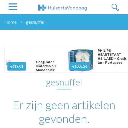
Home
gesnuffel
NIEUWS
NIEUWS
OVERHEID
PHILIPS
HEARTSTART
WETENSCHAP
HS-1 AED + Gratis
Coagulator
tas - Portugees
ZORGVERZEKERAARS
Diatermo 50 -
€619.01
€1008.26
Monopolair
ICT
gesnuffel
NASCHOLINGEN
DOSSIER
ENQUÊTES
Er zijn geen artikelen
NHG
LHV
gevonden.
OPINIE