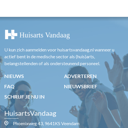
HUISARTSENPOST
PRAKTIJKZAKEN
TARIEVEN
VPHUISARTSEN
MEDISCHE VAKHANDEL
INLOGGEN
REGISTRATIE
U kun zich aanmelden voor huisartsvandaag.nl wanneer u
actief bent in de medische sector als (huis)arts,
belangstellenden of als ondersteunend personeel.
NIEUWS
ADVERTEREN
FAQ
NIEUWSBRIEF
SCHRIJF JE NU IN
HuisartsVandaag
Phoenixweg 43, 9641KS Veendam