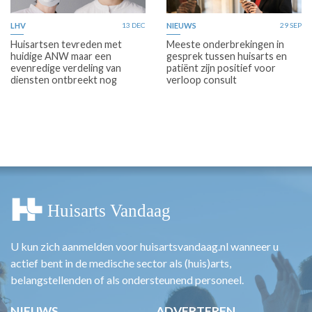
LHV
13 DEC
NIEUWS
29 SEP
Huisartsen tevreden met
Meeste onderbrekingen in
huidige ANW maar een
gesprek tussen huisarts en
evenredige verdeling van
patiënt zijn positief voor
diensten ontbreekt nog
verloop consult
U kun zich aanmelden voor huisartsvandaag.nl wanneer u
actief bent in de medische sector als (huis)arts,
belangstellenden of als ondersteunend personeel.
NIEUWS
ADVERTEREN