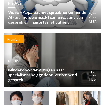
HUISARTSENPOST
NIEUWS
PRAKTIJKZAKEN
Video – Apparaat met spraakherkennende
TARIEVEN
20
AI-technologie maakt samenvatting van
VPHUISARTSEN
AUG
gesprek van huisarts met patiënt
MEDISCHE VAKHANDEL
INLOGGEN
REGISTRATIE
Premium
NIEUWS
Minder doorverwijzingen naar
25
specialistische ggz door ‘verkennend
FEB
gesprek’