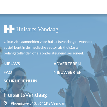
HUISARTSENPOST
PRAKTIJKZAKEN
TARIEVEN
VPHUISARTSEN
MEDISCHE VAKHANDEL
INLOGGEN
REGISTRATIE
U kun zich aanmelden voor huisartsvandaag.nl wanneer u
actief bent in de medische sector als (huis)arts,
belangstellenden of als ondersteunend personeel.
NIEUWS
ADVERTEREN
FAQ
NIEUWSBRIEF
SCHRIJF JE NU IN
HuisartsVandaag
Phoenixweg 43, 9641KS Veendam