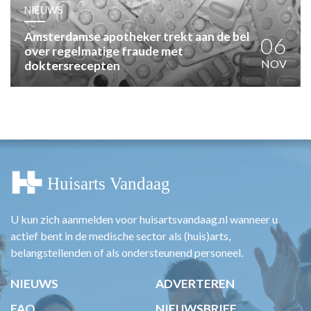
HUISARTSENPOST
NIEUWS
PRAKTIJKZAKEN
Amsterdamse apotheker trekt aan de bel
TARIEVEN
06
over regelmatige fraude met
VPHUISARTSEN
NOV
doktersrecepten
MEDISCHE VAKHANDEL
INLOGGEN
REGISTRATIE
U kun zich aanmelden voor huisartsvandaag.nl wanneer u
actief bent in de medische sector als (huis)arts,
belangstellenden of als ondersteunend personeel.
NIEUWS
ADVERTEREN
FAQ
NIEUWSBRIEF