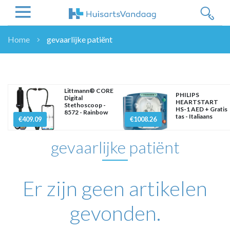
Home
gevaarlijke patiënt
NIEUWS
NIEUWS
OVERHEID
Littmann® CORE
PHILIPS
Digital
WETENSCHAP
HEARTSTART
Stethoscoop -
HS-1 AED + Gratis
8572 - Rainbow
ZORGVERZEKERAARS
tas - Italiaans
€409.09
€1008.26
ICT
gevaarlijke patiënt
NASCHOLINGEN
DOSSIER
ENQUÊTES
Er zijn geen artikelen
NHG
LHV
gevonden.
OPINIE