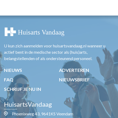
HUISARTSENPOST
PRAKTIJKZAKEN
TARIEVEN
VPHUISARTSEN
MEDISCHE VAKHANDEL
INLOGGEN
REGISTRATIE
U kun zich aanmelden voor huisartsvandaag.nl wanneer u
actief bent in de medische sector als (huis)arts,
belangstellenden of als ondersteunend personeel.
NIEUWS
ADVERTEREN
FAQ
NIEUWSBRIEF
SCHRIJF JE NU IN
HuisartsVandaag
Phoenixweg 43, 9641KS Veendam