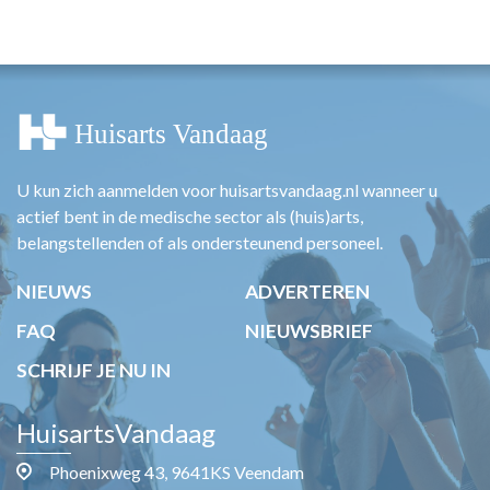
HUISARTSENPOST
PRAKTIJKZAKEN
TARIEVEN
VPHUISARTSEN
MEDISCHE VAKHANDEL
INLOGGEN
REGISTRATIE
U kun zich aanmelden voor huisartsvandaag.nl wanneer u
actief bent in de medische sector als (huis)arts,
belangstellenden of als ondersteunend personeel.
NIEUWS
ADVERTEREN
FAQ
NIEUWSBRIEF
SCHRIJF JE NU IN
HuisartsVandaag
Phoenixweg 43, 9641KS Veendam