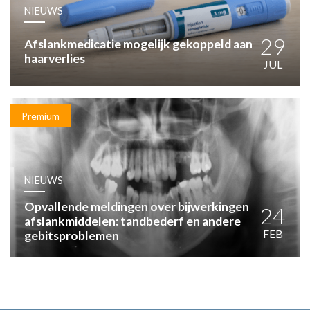
HUISARTSENPOST
NIEUWS
PRAKTIJKZAKEN
TARIEVEN
29
Afslankmedicatie mogelijk gekoppeld aan
haarverlies
VPHUISARTSEN
JUL
MEDISCHE VAKHANDEL
INLOGGEN
REGISTRATIE
Premium
NIEUWS
Opvallende meldingen over bijwerkingen
24
afslankmiddelen: tandbederf en andere
FEB
gebitsproblemen