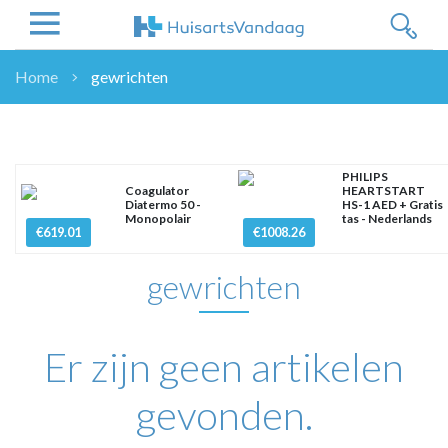
Home
gewrichten
NIEUWS
NIEUWS
OVERHEID
PHILIPS
Coagulator
HEARTSTART
WETENSCHAP
Diatermo 50 -
HS-1 AED + Gratis
Monopolair
tas - Nederlands
ZORGVERZEKERAARS
€619.01
€1008.26
ICT
gewrichten
NASCHOLINGEN
DOSSIER
ENQUÊTES
Er zijn geen artikelen
NHG
LHV
gevonden.
OPINIE