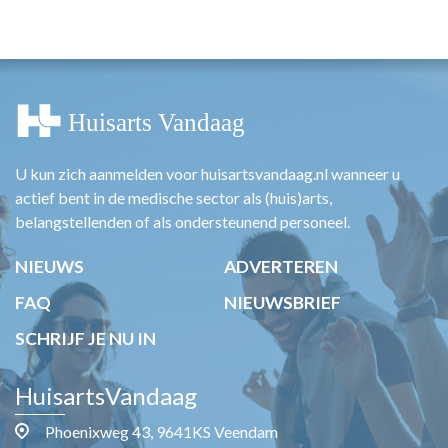
HUISARTSENPOST
PRAKTIJKZAKEN
TARIEVEN
VPHUISARTSEN
MEDISCHE VAKHANDEL
INLOGGEN
REGISTRATIE
U kun zich aanmelden voor huisartsvandaag.nl wanneer u
actief bent in de medische sector als (huis)arts,
belangstellenden of als ondersteunend personeel.
NIEUWS
ADVERTEREN
FAQ
NIEUWSBRIEF
SCHRIJF JE NU IN
HuisartsVandaag
Phoenixweg 43, 9641KS Veendam