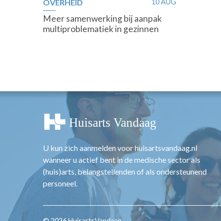
OVERHEID
10 AUG
Meer samenwerking bij aanpak
multiproblematiek in gezinnen
U kun zich aanmelden voor huisartsvandaag.nl
wanneer u actief bent in de medische sector als
(huis)arts, belangstellenden of als ondersteunend
personeel.
© 2026 HuisartsVandaag