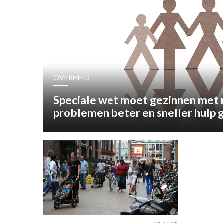
OPINIE
HUISARTSENP
PRAKTIJKZAK
TARIEVEN
VPHUISARTSE
OVERHEID
MEDISCHE VAKH
INLOGGEN
Speciale wet moet gezinnen met
REGISTRATIE
problemen beter en sneller hulp 