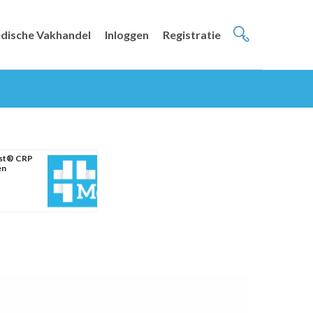
dische Vakhandel
Inloggen
Registratie
est® CRP
en