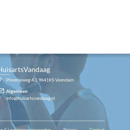
HuisartsVandaag
Phoenixweg 43, 9641KS Veendam
Algemeen
info@huisartsvandaag.nl
on & Leveringsvoorwaarden
Privacy
Contact