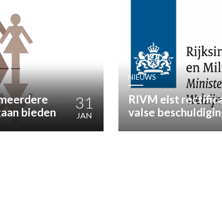
OST
EN
N
NIEUWS
ANDEL
 meerdere
31
RIVM eist rectific
gaan bieden
valse beschuldigin
JAN