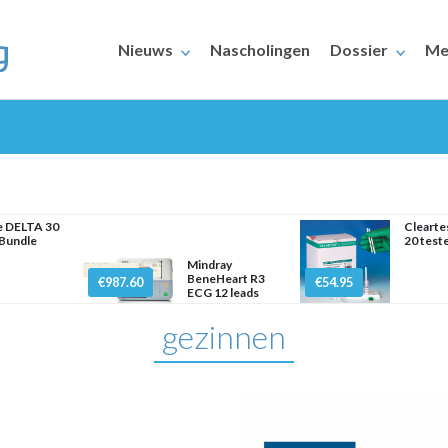
Nieuws
Nascholingen
Dossier
Me
e DELTA 30
Cleart
Bundle
20 test
Mindray
ERAARS
BeneHeart R3
€987.60
€54.95
ECG 12 leads
gezinnen