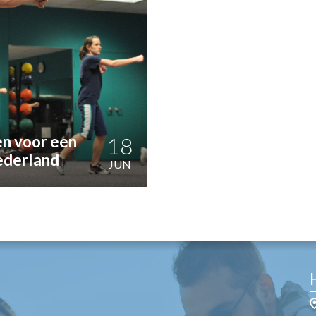
OST
EN
N
ANDEL
n voor een
18
ederland
JUN