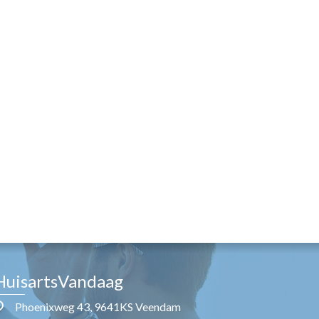
HuisartsVandaag
Phoenixweg 43, 9641KS Veendam