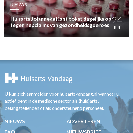
HUISARTSENPOST
NIEUWS
PRAKTIJKZAKEN
TARIEVEN
24
Huisarts Jojanneke Kant bokst dagelijks op
tegen nepclaims van gezondheidsgoeroes
VPHUISARTSEN
JUL
MEDISCHE VAKHANDEL
INLOGGEN
REGISTRATIE
U kun zich aanmelden voor huisartsvandaag.nl wanneer u
actief bent in de medische sector als (huis)arts,
belangstellenden of als ondersteunend personeel.
NIEUWS
ADVERTEREN
FAQ
NIEUWSBRIEF