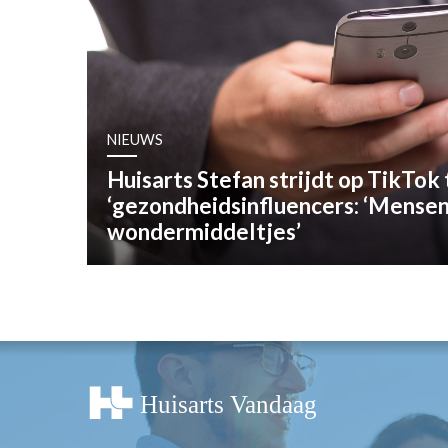
OPINIE
HUISARTSENP
PRAKTIJKZAK
TARIEVEN
VPHUISARTSE
NIEUWS
MEDISCHE VAKH
Huisarts Stefan strijdt op TikTok
INLOGGEN
‘gezondheidsinfluencers: ‘Mensen
REGISTRATIE
wondermiddeltjes’