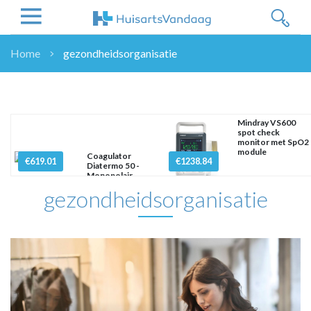
Home
gezondheidsorganisatie
NIEUWS
NIEUWS
OVERHEID
Mindray VS600
spot check
WETENSCHAP
monitor met SpO2
module
ZORGVERZEKERAARS
Coagulator
€619.01
€1238.84
Diatermo 50 -
ICT
Monopolair
gezondheidsorganisatie
NASCHOLINGEN
DOSSIER
ENQUÊTES
NHG
LHV
OPINIE