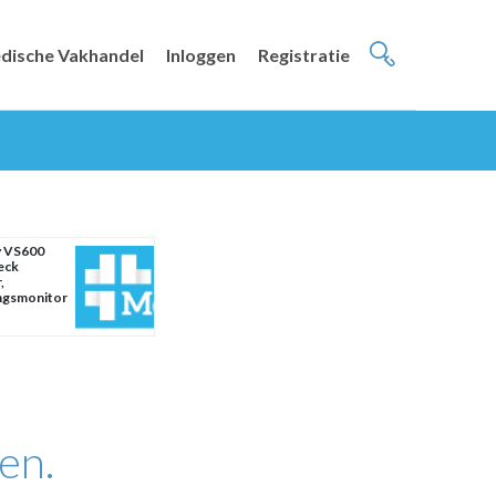
dische Vakhandel
Inloggen
Registratie
y VS600
eck
,
ngsmonitor
en.