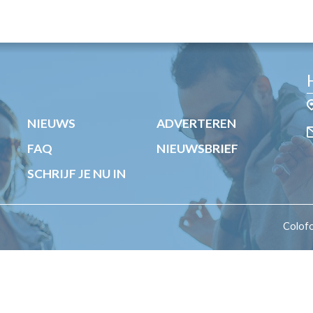
OST
EN
N
ANDEL
NIEUWS
ADVERTEREN
FAQ
NIEUWSBRIEF
SCHRIJF JE NU IN
Colof