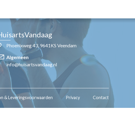
HuisartsVandaag
Phoenixweg 43, 9641KS Veendam
Algemeen
info@huisartsvandaag.nl
on & Leveringsvoorwaarden
Privacy
Contact