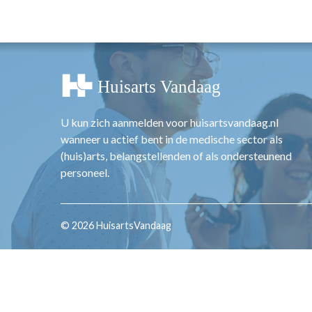
OPINIE
HUISARTSENP
PRAKTIJKZAK
TARIEVEN
VPHUISARTSE
MEDISCHE VAKH
U kun zich aanmelden voor huisartsvandaag.nl
INLOGGEN
wanneer u actief bent in de medische sector als
REGISTRATIE
(huis)arts, belangstellenden of als ondersteunend
personeel.
© 2026 HuisartsVandaag