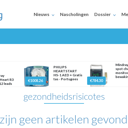
Nieuws
Nascholingen
Dossier
Me
Mindra
PHILIPS
spot ch
HEARTSTART
monitor
HS-1 AED + Gratis
ray
bewaki
ERAARS
tas - Portugees
Heart R3
€1008.26
€784.30
2 leads
gezondheidsrisicotes
 zijn geen artikelen gevond