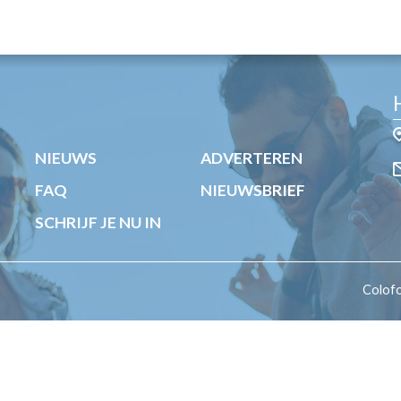
OST
EN
N
ANDEL
NIEUWS
ADVERTEREN
FAQ
NIEUWSBRIEF
SCHRIJF JE NU IN
Colof