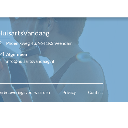
HuisartsVandaag
Phoenixweg 43, 9641KS Veendam
Algemeen
info@huisartsvandaag.nl
on & Leveringsvoorwaarden
Privacy
Contact