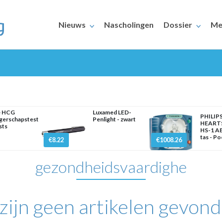
Nieuws
Nascholingen
Dossier
Me
e HCG
Luxamed LED-
PHILIP
gerschapstest
Penlight - zwart
HEART
sts
HS-1 AE
ERAARS
tas - Po
€8.22
€1008.26
gezondheidsvaardighe
 zijn geen artikelen gevond