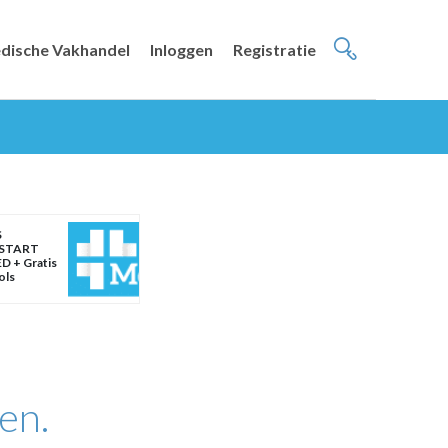
dische Vakhandel
Inloggen
Registratie
S
START
D + Gratis
ols
en.