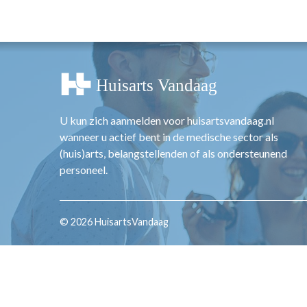
OPINIE
HUISARTSENP
PRAKTIJKZAK
TARIEVEN
VPHUISARTSE
MEDISCHE VAKH
U kun zich aanmelden voor huisartsvandaag.nl
INLOGGEN
wanneer u actief bent in de medische sector als
REGISTRATIE
(huis)arts, belangstellenden of als ondersteunend
personeel.
© 2026 HuisartsVandaag