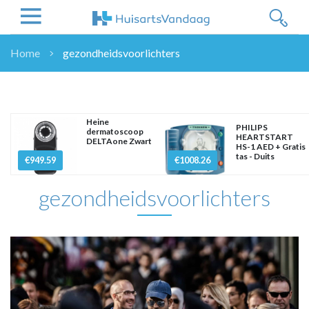
Home
gezondheidsvoorlichters
NIEUWS
NIEUWS
OVERHEID
Heine
PHILIPS
dermatoscoop
WETENSCHAP
HEARTSTART
DELTAone Zwart
HS-1 AED + Gratis
ZORGVERZEKERAARS
tas - Duits
€949.59
€1008.26
ICT
gezondheidsvoorlichters
NASCHOLINGEN
DOSSIER
ENQUÊTES
NHG
LHV
OPINIE