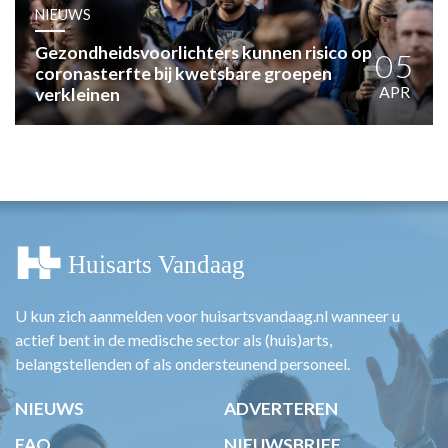
HUISARTSENPOST
NIEUWS
PRAKTIJKZAKEN
Gezondheidsvoorlichters kunnen risico op
TARIEVEN
05
coronasterfte bij kwetsbare groepen
VPHUISARTSEN
APR
verkleinen
MEDISCHE VAKHANDEL
INLOGGEN
REGISTRATIE
U kun zich aanmelden voor huisartsvandaag.nl wanneer u
actief bent in de medische sector als (huis)arts,
belangstellenden of als ondersteunend personeel.
NIEUWS
ADVERTEREN
FAQ
NIEUWSBRIEF